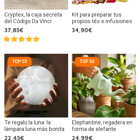
Cryptex, la caja secreta
Kit para preparar tus
del Código Da Vinci
propios tés e infusiones
37,85€
34,90€
TOP 50
TOP 50
Te regalo la luna: la
Elephantine, regadera en
lámpara luna más bonita
forma de elefante
22,45€
24,99€