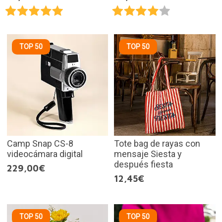
TOP 50
TOP 50
Camp Snap CS-8
Tote bag de rayas con
videocámara digital
mensaje Siesta y
después fiesta
229,00€
12,45€
TOP 50
TOP 50