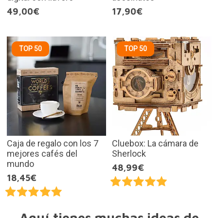
49,00€
17,90€
TOP 50
TOP 50
Caja de regalo con los 7
Cluebox: La cámara de
mejores cafés del
Sherlock
mundo
48,99€
18,45€
Aquí tienes muchas ideas de