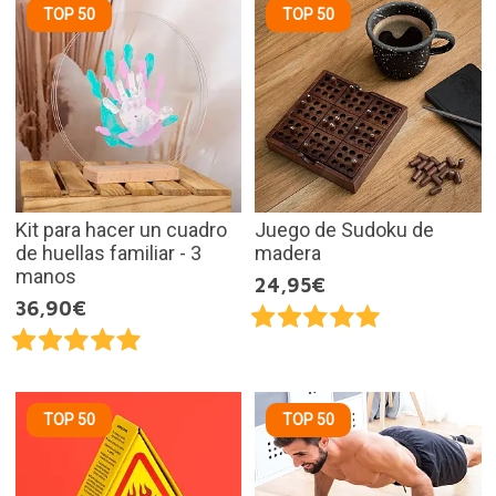
TOP 50
TOP 50
Kit para hacer un cuadro
Juego de Sudoku de
de huellas familiar - 3
madera
manos
24,95€
36,90€
TOP 50
TOP 50