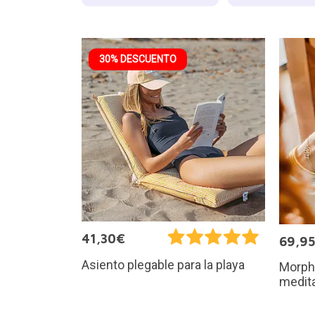
30% DESCUENTO
41,30€
69,9
Asiento plegable para la playa
Morphé
medita