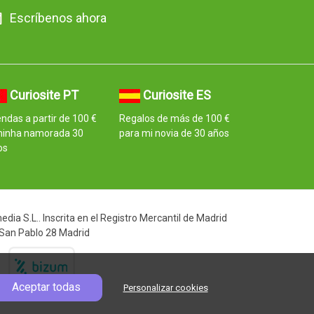
Escríbenos ahora
Curiosite PT
Curiosite ES
ndas a partir de 100 €
Regalos de más de 100 €
minha namorada 30
para mi novia de 30 años
os
ia S.L.. Inscrita en el Registro Mercantil de Madrid
 San Pablo 28 Madrid
Aceptar todas
Personalizar cookies