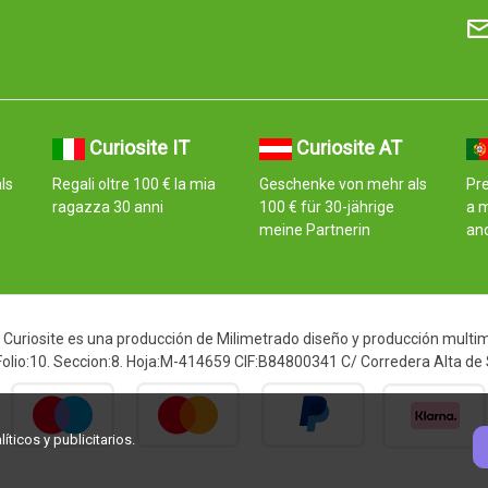
Curiosite IT
Curiosite AT
ls
Regali oltre 100 € la mia
Geschenke von mehr als
Pre
ragazza 30 anni
100 € für 30-jährige
a 
meine Partnerin
an
Curiosite es una producción de Milimetrado diseño y producción multimed
 Folio:10. Seccion:8. Hoja:M-414659 CIF:B84800341 C/ Corredera Alta de
ticos y publicitarios.