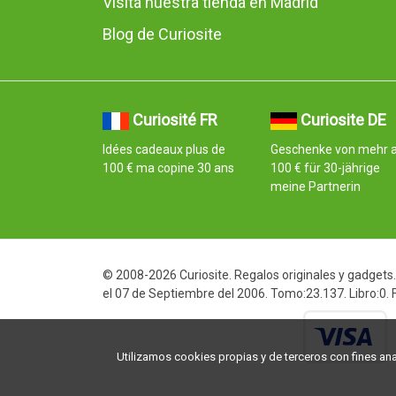
Visita nuestra tienda en Madrid
Blog de Curiosite
Curiosité FR
Curiosite DE
Idées cadeaux plus de
Geschenke von mehr a
100 € ma copine 30 ans
100 € für 30-jährige
meine Partnerin
© 2008-2026 Curiosite. Regalos originales y gadgets. 
el 07 de Septiembre del 2006. Tomo:23.137. Libro:0.
Utilizamos cookies propias y de terceros con fines analí