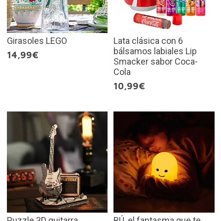
Girasoles LEGO
Lata clásica con 6
bálsamos labiales Lip
14,99€
Smacker sabor Coca-
Cola
10,99€
Puzzle 3D guitarra
BÚ, el fantasma que te