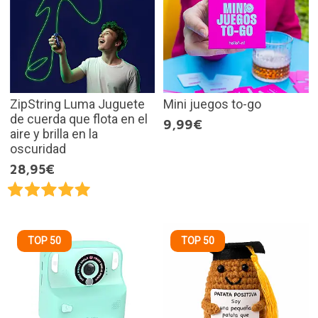
ZipString Luma Juguete
Mini juegos to-go
de cuerda que flota en el
9,99€
aire y brilla en la
oscuridad
28,95€
TOP 50
TOP 50