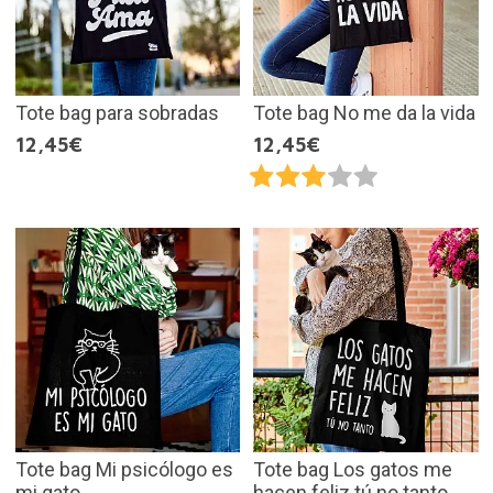
Tote bag para sobradas
Tote bag No me da la vida
12,45€
12,45€
Tote bag Mi psicólogo es
Tote bag Los gatos me
mi gato
hacen feliz tú no tanto