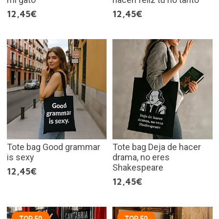
12,45€
12,45€
Tote bag Good grammar
Tote bag Deja de hacer
is sexy
drama, no eres
Shakespeare
12,45€
12,45€
TOP 50
TOP 50