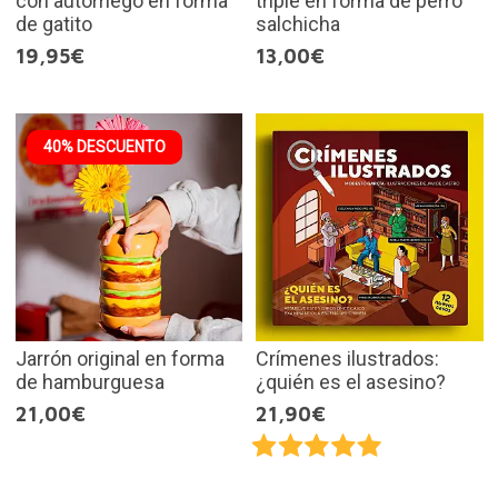
con autorriego en forma
triple en forma de perro
de gatito
salchicha
19,95€
13,00€
40% DESCUENTO
Jarrón original en forma
Crímenes ilustrados:
de hamburguesa
¿quién es el asesino?
21,00€
21,90€