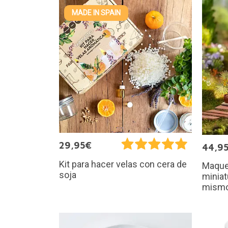
MADE IN SPAIN
29,95€
44,9
Kit para hacer velas con cera de
Maque
soja
miniat
mism