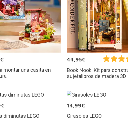
9€
44,95€
ra montar una casita en
Book Nook: Kit para constru
ura
sujetalibros de madera 3D
9€
14,99€
as diminutas LEGO
Girasoles LEGO