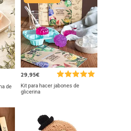
29,95€
Kit para hacer jabones de
rma de
glicerina