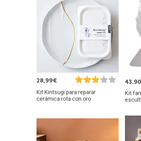
28,99€
43,9
Kit Kintsugi para reparar
Kit fa
cerámica rota con oro
escul