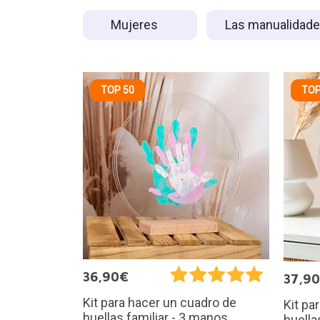
Mujeres
Las manualidad
TOP 50
TOP
36,90€
37,9
Kit para hacer un cuadro de
Kit pa
huellas familiar - 3 manos
huella