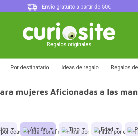
Envío gratuito a partir de 50€
Regalos originales
Por destinatario
Ideas de regalo
Regalos d
ara mujeres Aficionadas a las ma
ión
Afición
Tipo
Edad
P