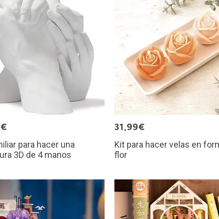
0€
31,99€
miliar para hacer una
Kit para hacer velas en fo
tura 3D de 4 manos
flor