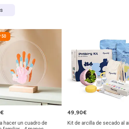
es
 50
0€
49,90€
ra hacer un cuadro de
Kit de arcilla de secado al a
s familiar - 4 manos