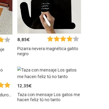
8,85€
Pizarra nevera magnética gatito
aje
negro
12,35€
Taza con mensaje Los gatos me
uro...
hacen feliz tú no tanto