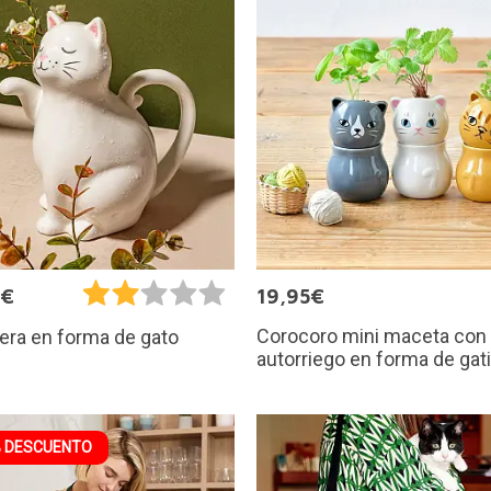
9€
19,95€
Corocoro mini maceta con
era en forma de gato
autorriego en forma de gat
 DESCUENTO