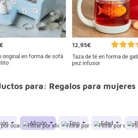
€
12,95€
 original en forma de sofá
Taza de té en forma de gat
tito
pez infusor
uctos para: Regalos para mujeres 
ión
Afición
Tipo
Edad
P