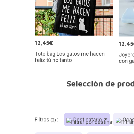
12,45€
12,45
Tote bag Los gatos me hacen
Joyero
feliz tú no tanto
con ga
Selección de prod
Filtros
:
Destinatario
Ocas
(2)