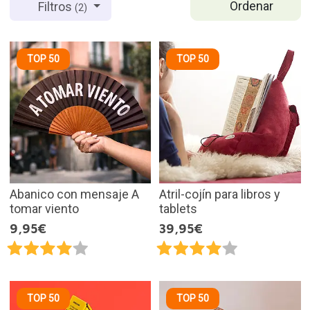
Ordenar
Filtros
(2)
TOP 50
TOP 50
Abanico con mensaje A
Atril-cojín para libros y
tomar viento
tablets
9,95€
39,95€
TOP 50
TOP 50