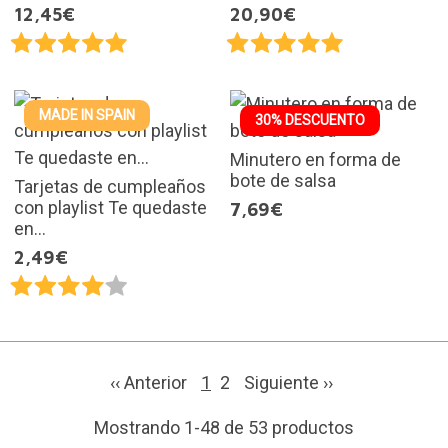
12,45€
20,90€
MADE IN SPAIN
30% DESCUENTO
Minutero en forma de
bote de salsa
Tarjetas de cumpleaños
con playlist Te quedaste
7,69€
en...
2,49€
‹‹ Anterior
1
2
Siguiente
››
Mostrando 1-48 de 53 productos