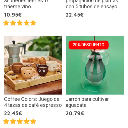
Si puedes leer esto
propagación de plantas
tráeme vino
con 5 tubos de ensayo
10,95€
22,45€
20% DESCUENTO
Coffee Colors: Juego de
Jarrón para cultivar
4 tazas de café espresso
aguacate
22,45€
20,79€