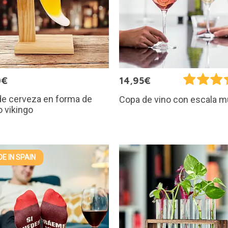
0€
14,95€
de cerveza en forma de
Copa de vino con escala m
 vikingo
E IN SPAIN