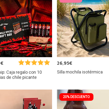
9€
26,95€
Silla mochila isotérmica
ip: Caja regalo con 10
as de chile picante
20% DESCUENTO