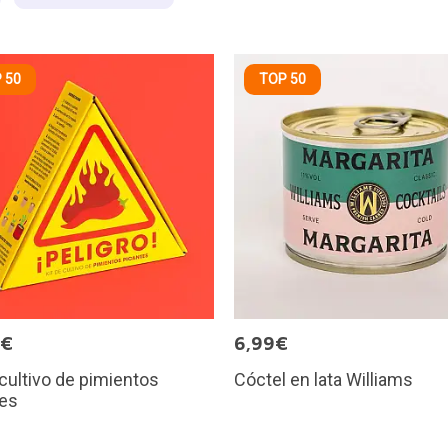
 50
TOP 50
0€
6,99€
 cultivo de pimientos
Cóctel en lata Williams
tes