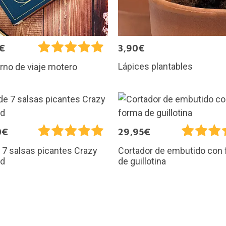
€
3,90€
Lápices plantables
no de viaje motero
0€
29,95€
 7 salsas picantes Crazy
Cortador de embutido con
rd
de guillotina