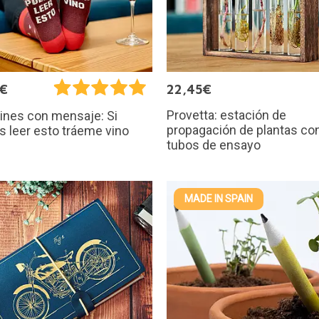
5€
22,45€
Provetta: estación de
ines con mensaje: Si
propagación de plantas co
 leer esto tráeme vino
tubos de ensayo
MADE IN SPAIN