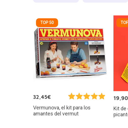
TOP 50
TOP
32,45€
19,9
Vermunova, el kit para los
Kit de
amantes del vermut
pican