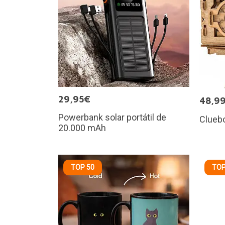
29,95€
48,9
Powerbank solar portátil de
Cluebo
20.000 mAh
TOP 50
TOP