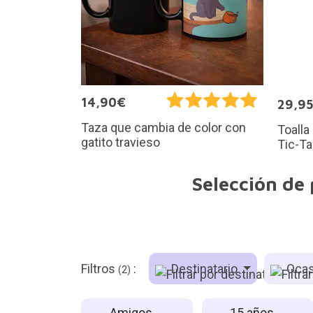
14,90€
29,9
Taza que cambia de color con
Toalla
gatito travieso
Tic-T
Selección de
Filtros
:
Destinatario
Ocas
(2)
Amigos
15 años