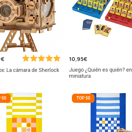
9€
10,95€
Juego ¿Quién es quién? en
x: La cámara de Sherlock
miniatura
 50
TOP 50