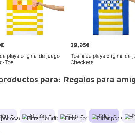
5€
29,95€
 de playa original de juego
Toalla de playa original de 
ac-Toe
Checkers
 productos para: Regalos para amig
ión
Afición
Tipo
Edad
P