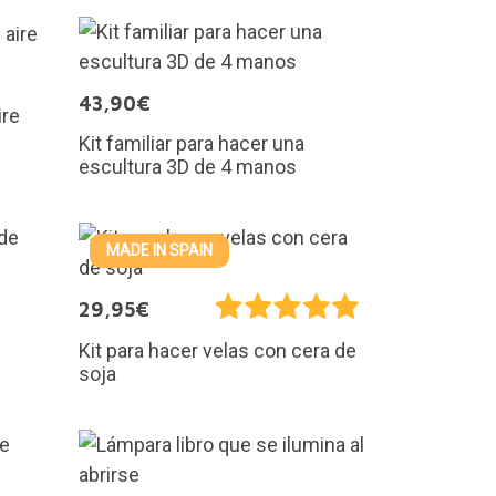
43,90€
ire
Kit familiar para hacer una
escultura 3D de 4 manos
MADE IN SPAIN
29,95€
e
Kit para hacer velas con cera de
soja