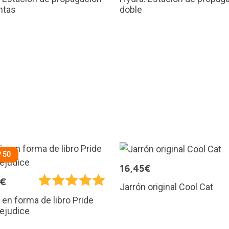
ntas
doble
 50
16,45€
5€
Jarrón original Cool Cat
 en forma de libro Pride
ejudice