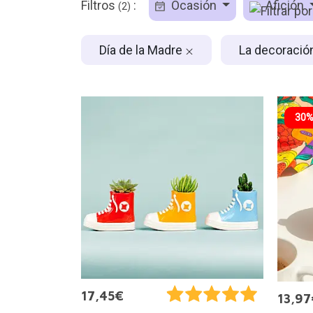
Filtros
:
Ocasión
Afición
(2)
Día de la Madre
La decoració
30%
17,45€
13,97