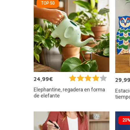
TOP 50
24,99€
29,9
Elephantine, regadera en forma
Estaci
de elefante
tiemp
20%