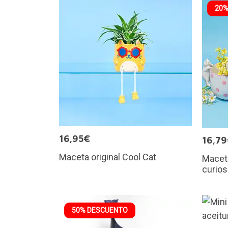
20%
16,95€
16,7
Maceta original Cool Cat
Maceta
curio
50% DESCUENTO