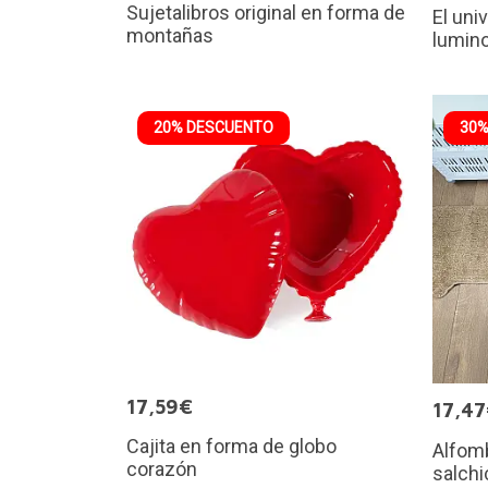
Sujetalibros original en forma de
El uni
montañas
lumin
20% DESCUENTO
30%
17,59€
17,4
Cajita en forma de globo
Alfomb
corazón
salchi