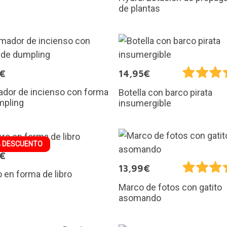
de plantas
5€
14,95€
dor de incienso con forma
Botella con barco pirata
mpling
insumergible
 DESCUENTO
9€
13,99€
o en forma de libro
Marco de fotos con gatito
asomando