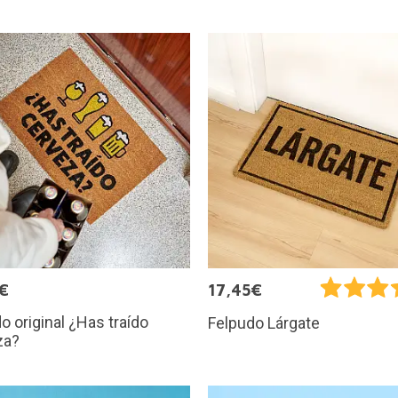
€
17,45€
o original ¿Has traído
Felpudo Lárgate
za?