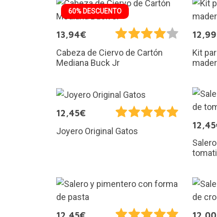
60% DESCUENTO
13,94€
12,9
Cabeza de Ciervo de Cartón
Kit pa
Mediana Buck Jr
mader
12,45€
12,45
Joyero Original Gatos
Salero
tomat
12,45€
12,0