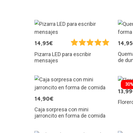
14,95€
14,9
Quema
Pizarra LED para escribir
de du
mensajes
30%
13,9
14,90€
Florer
Caja sorpresa con mini
jarroncito en forma de comida