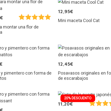
12,95€
9€
Mini maceta Cool Cat
ra montar una flor de
a
€
12,45€
 y pimentero con forma de
Posavasos originales en f
itos
de escarabajos
20% DESCUENTO
11,20€
0€