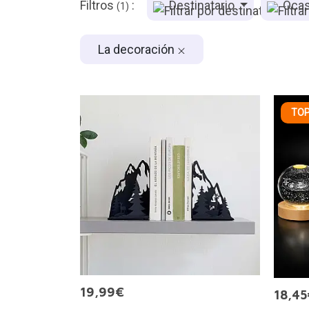
Filtros
:
Destinatario
Ocas
(1)
La decoración
TOP
19,99€
18,45