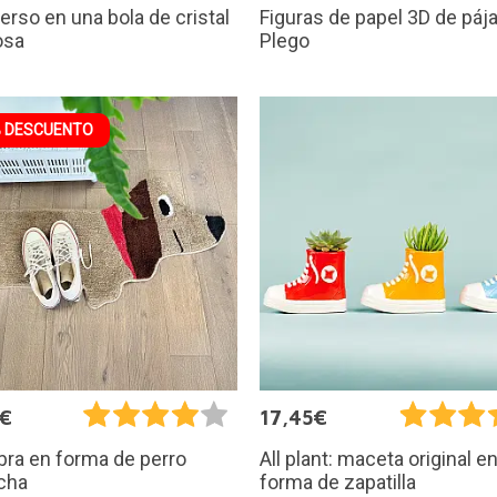
verso en una bola de cristal
Figuras de papel 3D de páj
osa
Plego
 DESCUENTO
7€
17,45€
ra en forma de perro
All plant: maceta original e
cha
forma de zapatilla