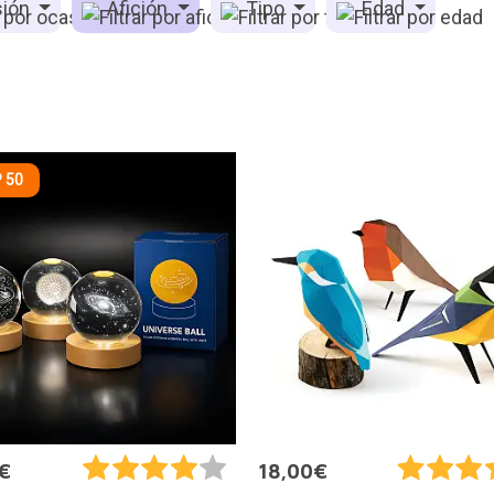
ión
Afición
Tipo
Edad
 50
€
18,00€