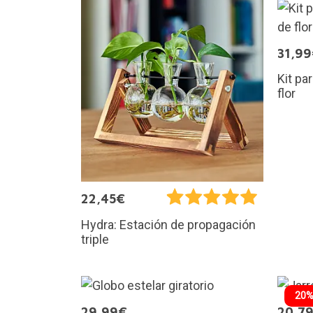
31,9
Kit pa
flor
22,45€
Hydra: Estación de propagación
triple
20%
29,99€
20,7