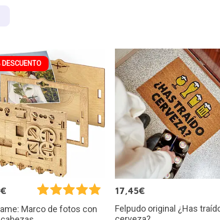
 DESCUENTO
9€
17,45€
Felpudo original ¿Has traíd
rame: Marco de fotos con
cerveza?
cabezas