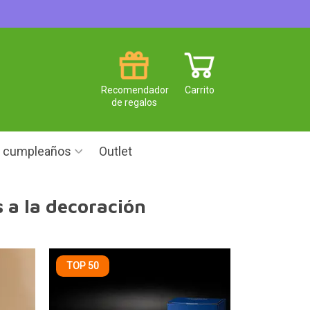
Recomendador
Carrito
de regalos
e cumpleaños
Outlet
 a la decoración
TOP 50