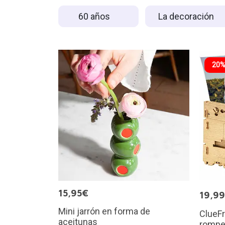
60 años
La decoración
20%
15,95€
19,9
Mini jarrón en forma de
ClueF
aceitunas
rompe