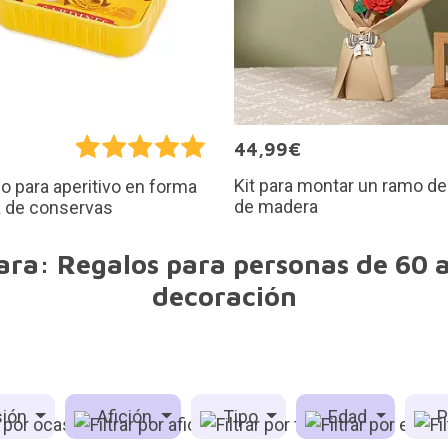
€
44,99€
Kit para montar un ramo de
 para aperitivo en forma
de madera
a de conservas
ara: Regalos para personas de 60 a
decoración
ión
Afición
Tipo
Edad
P