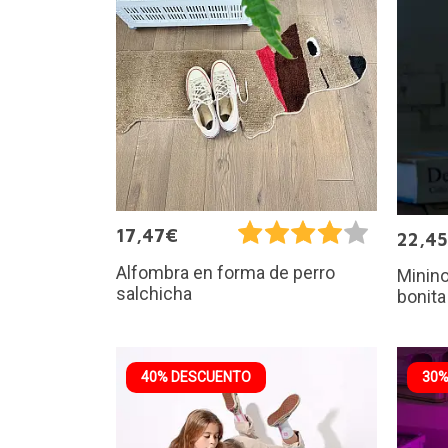
17,47€
22,4
Alfombra en forma de perro
Minino
salchicha
bonita
40% DESCUENTO
30%