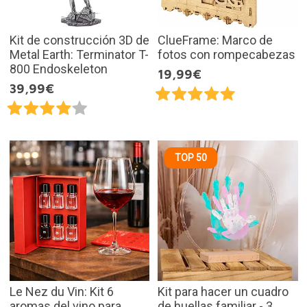
Kit de construcción 3D de
ClueFrame: Marco de
Metal Earth: Terminator T-
fotos con rompecabezas
800 Endoskeleton
19,99€
39,99€
TOP 50
Le Nez du Vin: Kit 6
Kit para hacer un cuadro
aromas del vino para
de huellas familiar - 3