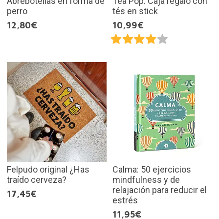
Abrebotellas en forma de
Tea Pop. Caja regalo con
perro
tés en stick
12,80€
10,99€
Felpudo original ¿Has
Calma: 50 ejercicios
traído cerveza?
mindfulness y de
relajación para reducir el
17,45€
estrés
11,95€