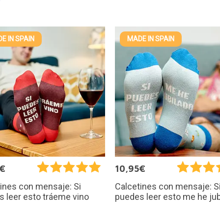
E IN SPAIN
MADE IN SPAIN
5€
10,95€
ines con mensaje: Si
Calcetines con mensaje: S
 leer esto tráeme vino
puedes leer esto me he jub