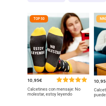
TOP 50
MAD
10,95€
10,9
Calcetines con mensaje: No
Calcet
molestar, estoy leyendo
puedes