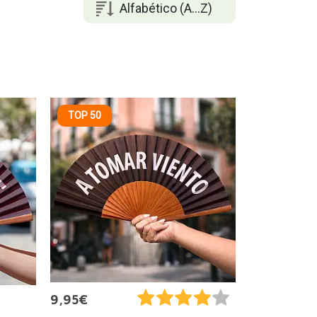
Alfabético (A...Z)
TOP 50
9,95€