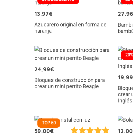
13,97€
27,9
Azucarero original en forma de
Bambit
naranja
bamb
20%
24,99€
19,9
Bloques de construcción para
crear un mini perrito Beagle
Bloque
crear 
Inglés
TOP 50
59,00€
12,0