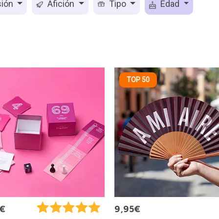
ión
Afición
Tipo
Edad
TOP 50
5€
9,95€