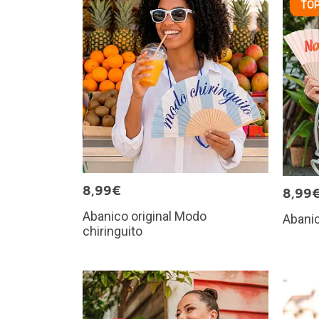
TOP
8,99€
8,99
Abanico original Modo
Abanic
chiringuito