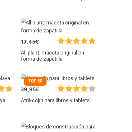
17,45€
All plant: maceta original en
forma de zapatilla
TOP 50
39,95€
aya
Atril-cojín para libros y tablets