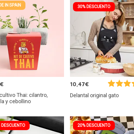
E IN SPAIN
30% DESCUENTO
0€
10,47€
cultivo Thai: cilantro,
Delantal original gato
lla y cebollino
 DESCUENTO
20% DESCUENTO