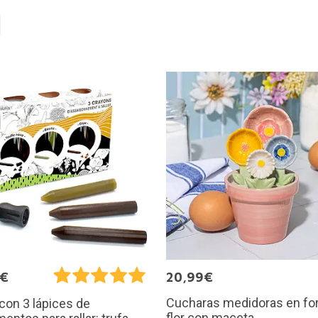
0€
20,99€
Cucharas medidoras en fo
 con 3 lápices de
flor con maceta