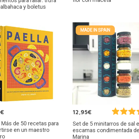
entos para rallar: trufa
 albahaca y boletus
MADE IN SPAIN
5€
12,95€
: Más de 50 recetas para
Set de 5 minitarros de sal 
tirse en un maestro
escamas condimentada de
ro
Marina