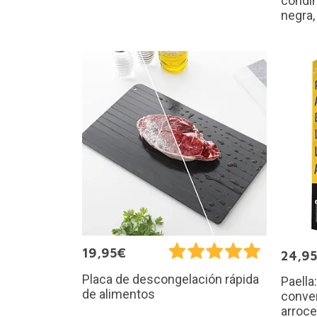
condim
negra,
19,95€
24,9
Placa de descongelación rápida
Paella
de alimentos
conver
arroce