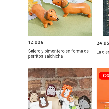
12,00€
24,9
Salero y pimentero en forma de
La cie
perritos salchicha
30%