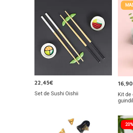
MAD
22,45€
16,9
Set de Sushi Oishii
Kit de 
guindi
20%