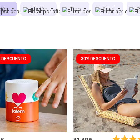
ión
Afición
Tipo
Edad
P
 DESCUENTO
30% DESCUENTO
2€
41,30€