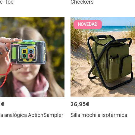
ac-Toe
Checkers
NOVEDAD
0€
26,95€
a analógica ActionSampler
Silla mochila isotérmica