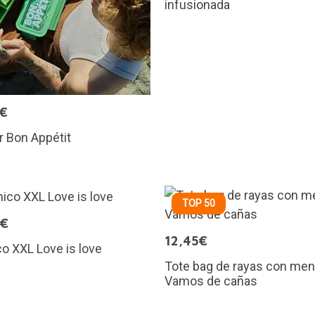
infusionada
5€
 Bon Appétit
TOP 50
0€
12,45€
o XXL Love is love
Tote bag de rayas con men
Vamos de cañas