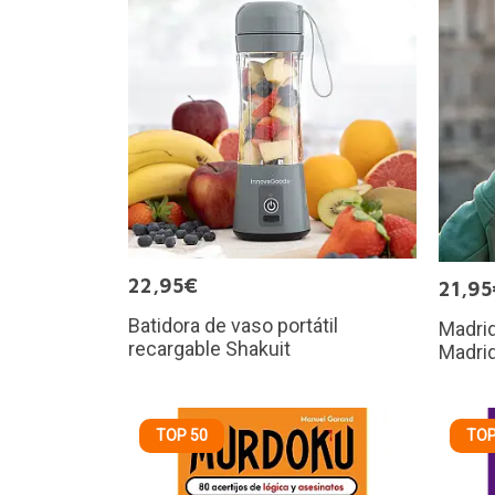
22,95€
21,95
Batidora de vaso portátil
Madrid
recargable Shakuit
Madri
TOP 50
TOP