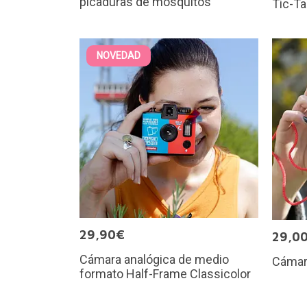
picaduras de mosquitos
Tic-T
NOVEDAD
29,90€
29,0
Cámara analógica de medio
Cámar
formato Half-Frame Classicolor