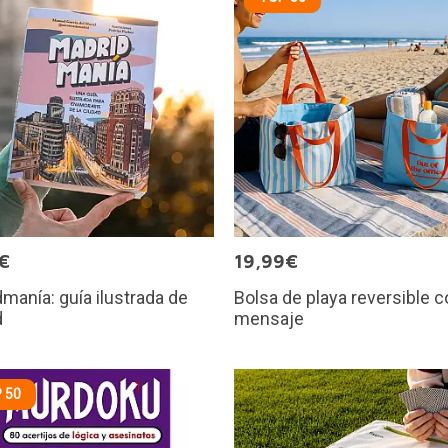
€
19,99€
manía: guía ilustrada de
Bolsa de playa reversible 
d
mensaje
 50