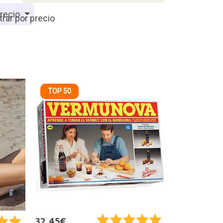
recio
TOP 50
32,45€