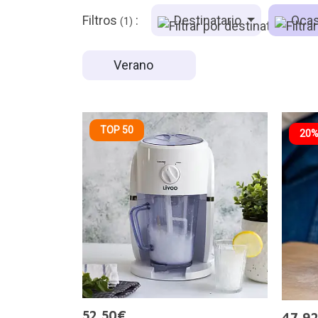
Filtros
:
Destinatario
Ocas
(1)
Verano
TOP 50
20%
52,50€
47,9