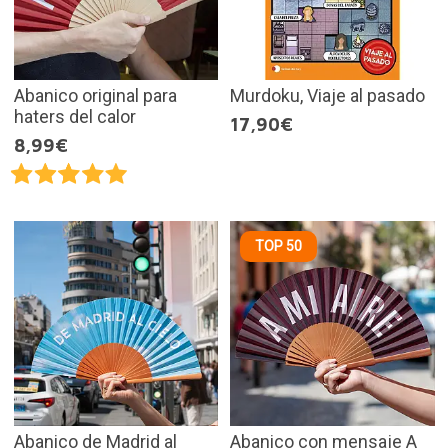
Abanico original para
Murdoku, Viaje al pasado
haters del calor
17,90€
8,99€
TOP 50
Abanico de Madrid al
Abanico con mensaje A