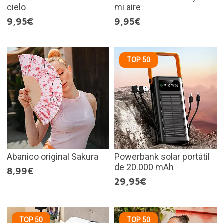
cielo
mi aire
9,95€
9,95€
TOP 50
Abanico original Sakura
Powerbank solar portátil
de 20.000 mAh
8,99€
29,95€
TOP 50
TOP 50