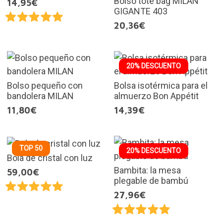
Bolso tote bag MILAN
14,95€
GIGANTE 403
20,36€
20% DESCUENTO
Bolso pequeño con
Bolsa isotérmica para el
bandolera MILAN
almuerzo Bon Appétit
11,80€
14,39€
TOP 50
20% DESCUENTO
Bola de cristal con luz
Bambita: la mesa
59,00€
plegable de bambú
27,96€