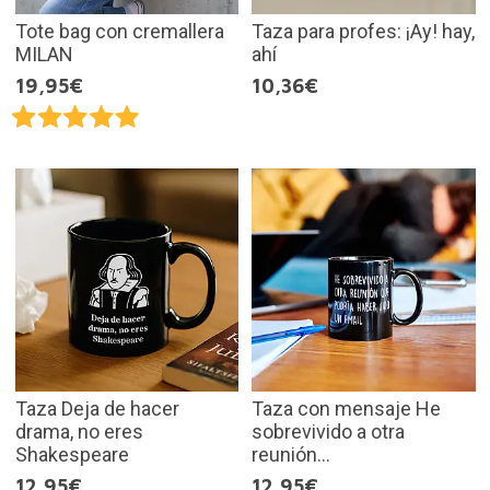
Tote bag con cremallera
Taza para profes: ¡Ay! hay,
MILAN
ahí
19,95€
10,36€
Taza Deja de hacer
Taza con mensaje He
drama, no eres
sobrevivido a otra
Shakespeare
reunión...
12,95€
12,95€