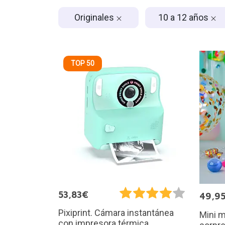
Originales
10 a 12 años
TOP 50
53,83€
49,9
Pixiprint. Cámara instantánea
Mini 
con impresora térmica