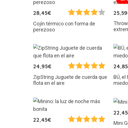
28,45€
25,5
Throw 
Cojín térmico con forma de
extrem
perezoso
24,95€
24,8
ZipString Juguete de cuerda que
BÚ, el
flota en el aire
miedo
22,4
22,45€
Mini G