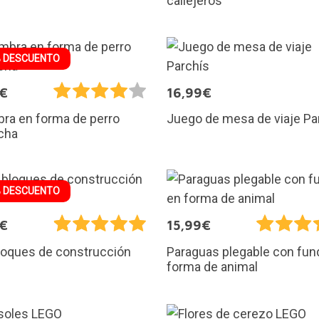
callejeros
 DESCUENTO
7€
16,99€
Juego de mesa de viaje Pa
ra en forma de perro
cha
 DESCUENTO
9€
15,99€
loques de construcción
Paraguas plegable con fun
forma de animal