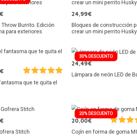
9€
24,99€
Throw Burrito. Edición
Bloques de construcción p
a para exteriores
crear un mini perrito Husky
30% DESCUENTO
24,49€
5€
Lámpara de neón LED de Ba
 fantasma que te quita el
20% DESCUENTO
5€
20,00€
ofrera Stitch
Cojín en forma de goma M