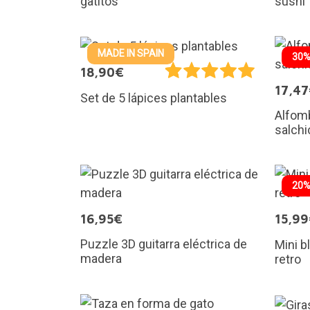
gatitos
sushi
MADE IN SPAIN
30%
18,90€
17,4
Set de 5 lápices plantables
Alfomb
salchi
20%
16,95€
15,9
Puzzle 3D guitarra eléctrica de
Mini b
madera
retro