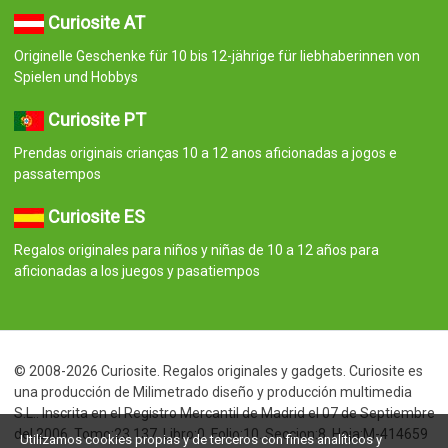
Curiosite AT
Originelle Geschenke für 10 bis 12-jährige für liebhaberinnen von
Spielen und Hobbys
Curiosite PT
Prendas originais crianças 10 a 12 anos aficionadas a jogos e
passatempos
Curiosite ES
Regalos originales para niños y niñas de 10 a 12 años para
aficionadas a los juegos y pasatiempos
© 2008-2026 Curiosite. Regalos originales y gadgets. Curiosite es
una producción de Milimetrado diseño y producción multimedia
S.L.. Inscrita en el Registro Mercantil de Madrid el 07 de Septiembre
del 2006. Tomo:23.137. Libro:0. Folio:10. Seccion:8. Hoja:M-414659
Utilizamos cookies propias y de terceros con fines analíticos y