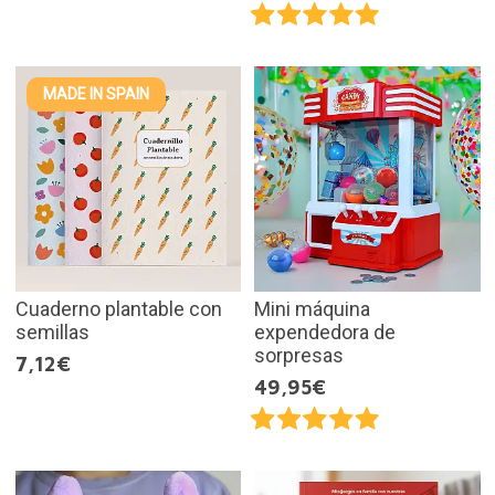
MADE IN SPAIN
Cuaderno plantable con
Mini máquina
semillas
expendedora de
sorpresas
7,12€
49,95€