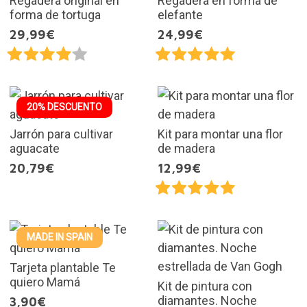
Regadera original en
Regadera en forma de
forma de tortuga
elefante
29,99€
24,99€
20% DESCUENTO
Jarrón para cultivar
Kit para montar una flor
aguacate
de madera
20,79€
12,99€
MADE IN SPAIN
Tarjeta plantable Te
quiero Mamá
Kit de pintura con
diamantes. Noche
3,90€