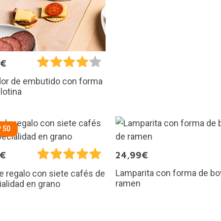
5€
dor de embutido con forma
llotina
 50
5€
24,99€
Lamparita con forma de bo
e regalo con siete cafés de
ramen
alidad en grano