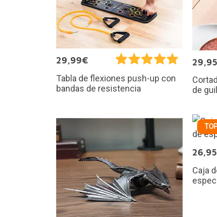
29,99€
29,9
Tabla de flexiones push-up con
Corta
bandas de resistencia
de gui
TOP
26,9
Caja d
especi