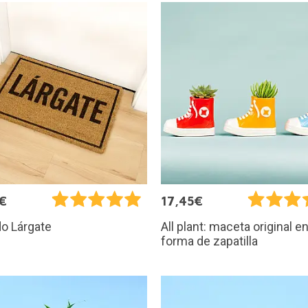
€
17,45€
o Lárgate
All plant: maceta original e
forma de zapatilla