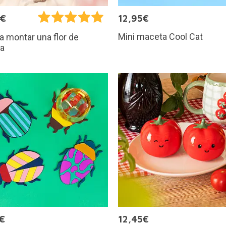
9€
12,95€
Mini maceta Cool Cat
ra montar una flor de
a
€
12,45€