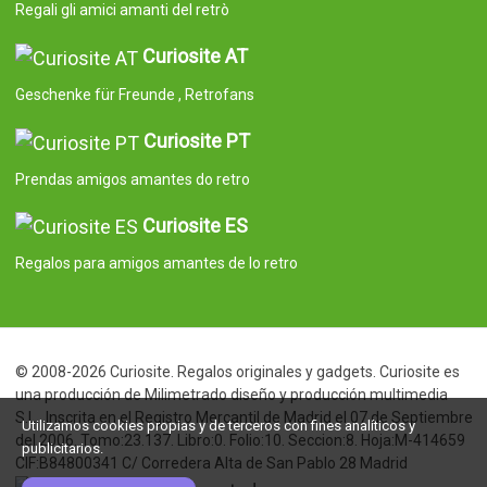
Regali gli amici amanti del retrò
Curiosite AT
Geschenke für Freunde , Retrofans
Curiosite PT
Prendas amigos amantes do retro
Curiosite ES
Regalos para amigos amantes de lo retro
© 2008-2026 Curiosite. Regalos originales y gadgets. Curiosite es
una producción de Milimetrado diseño y producción multimedia
S.L.. Inscrita en el Registro Mercantil de Madrid el 07 de Septiembre
Utilizamos cookies propias y de terceros con fines analíticos y
del 2006. Tomo:23.137. Libro:0. Folio:10. Seccion:8. Hoja:M-414659
publicitarios.
CIF:B84800341 C/ Corredera Alta de San Pablo 28 Madrid