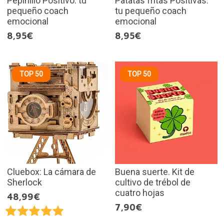
Pepinillo Positivo: tu
Patatas fritas Positivas:
pequeño coach
tu pequeño coach
emocional
emocional
8,95€
8,95€
TOP 50
TOP 50
Cluebox: La cámara de
Buena suerte. Kit de
Sherlock
cultivo de trébol de
cuatro hojas
48,99€
7,90€