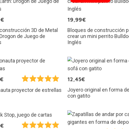
9€
19,99€
 construcción 3D de Metal
Bloques de construcción p
 Drogon de Juego de
crear un mini perrito Bulld
s
Inglés
5€
12,45€
Joyero original en forma d
auta proyector de estrellas
con gatito
9€