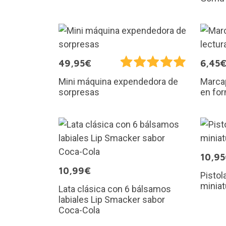
49,95€
6,45
Mini máquina expendedora de
Marcap
sorpresas
en for
10,9
10,99€
Pistol
miniat
Lata clásica con 6 bálsamos
labiales Lip Smacker sabor
Coca-Cola