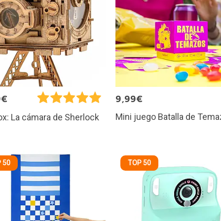
9€
9,99€
Mini juego Batalla de Tem
x: La cámara de Sherlock
 50
TOP 50