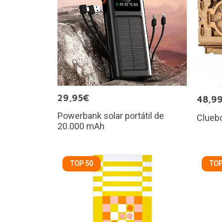
29,95€
48,9
Powerbank solar portátil de
Cluebo
20.000 mAh
TOP 50
TOP