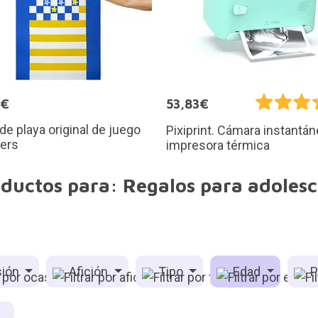
5€
53,83€
 de playa original de juego
Pixiprint. Cámara instantá
ers
impresora térmica
oductos para: Regalos para adolesc
ión
Afición
Tipo
Edad
P