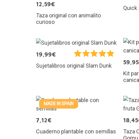
12,59€
Quick 
Taza original con animalito
curioso
19,99€
59,9
Sujetalibros original Slam Dunk
Kit pa
canic
MADE IN SPAIN
7,12€
18,45
Cuaderno plantable con semillas
Taza O
Gomu