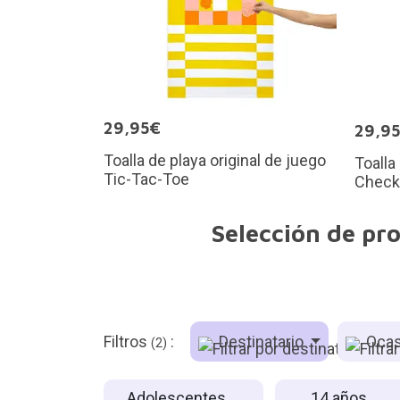
29,95€
29,9
Toalla de playa original de juego
Toalla
Tic-Tac-Toe
Check
Selección de pr
Filtros
:
Destinatario
Ocas
(2)
Adolescentes
14 años