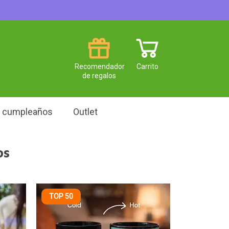
Recomendador
Carrito
de regalos
e cumpleaños
Outlet
os
TOP 50