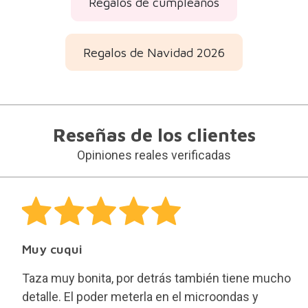
Taza muy bonita, por detrás también tiene mucho
detalle. El poder meterla en el microondas y
lavavajillas le da muchos puntos.
María
Publicado por María José
José
Sólo se publican reseñas de los clientes que han
comprado este producto
30 días para cualquier
devolución.
Devoluciones gratuitas y
fáciles