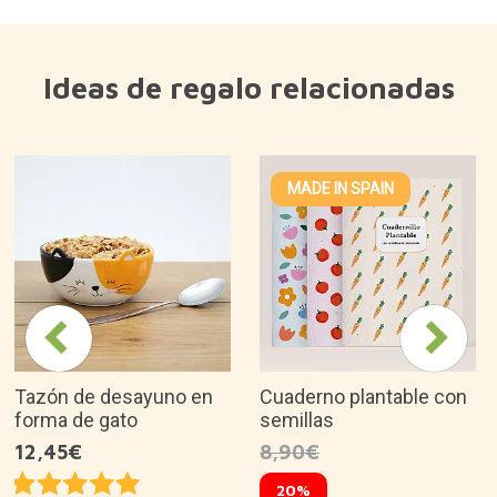
12,45€
8,90€
20%
7,12€
¿Por qué nos gusta?
Diseño original y bonito.
Regalo perfecto para los amantes de los gatos.
Apta para meter en el lavavajillas y el
microondas.
Es una buena idea de regalo para...