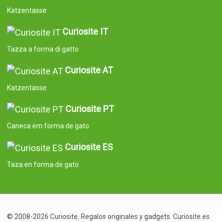
© 2008-2026 Curiosite. Regalos originales y gadgets. Curiosite es
una producción de Milimetrado diseño y producción multimedia
S.L.. Inscrita en el Registro Mercantil de Madrid el 07 de
Septiembre del 2006. Tomo:23.137. Libro:0. Folio:10. Seccion:8.
Hoja:M-414659 CIF:B84800341 C/ Corredera Alta de San Pablo
28 Madrid