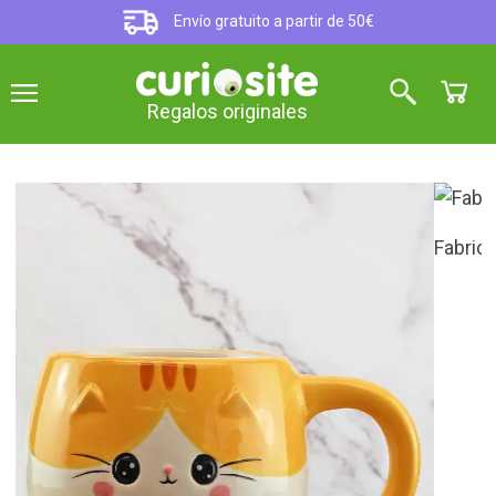
Envío gratuito a partir de 50€
Regalos originales
Fabricada en cerámica pintada a mano
Taza en forma de gato
5
sobre 5 (
1
opinión
)
Disfruta de tú café o té en compañía de este