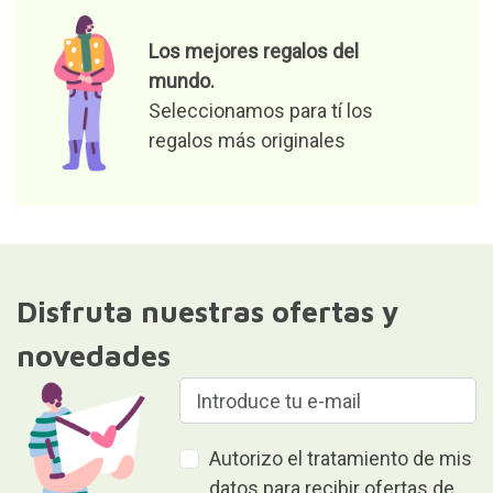
Autorizo el tratamiento de mis
datos para recibir ofertas de
productos y noticias
relevantes
Responsable del fichero: Curiosite (marca registrada de
Milimetrado Diseño y Producción Multimedia S.L.). Finalidad:
envío de información sobre pedidos, productos o servicios.
Legitimación: consentimiento.Destinatarios: No se comunicarán
los datos a terceros. Derechos: acceder, rectificar y suprimir los
datos, así como otros derechos, como se explica en la
información adicional.Puede consultar información adicional y
detallada en nuestra
Política de privacidad y protección de datos