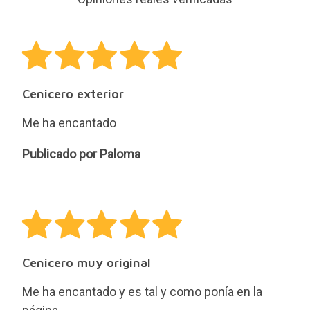
Me ha encantado y es tal y como ponía en la
página.
Ha sido muy rápida la entrega.
Gracias
M
Publicado por M Teresa Luna Fernández-
Teresa
Aramburu
Luna
Fernández-
Aramburu
Buen cenicero.
Coincide exactamente con la descripción y el
envío ha sido muy rápido, de un día para otro.