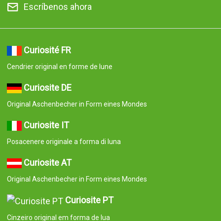
Curiosite PT
Cinzeiro original em forma de lua
Curiosite ES
Cenicero original con forma de luna
© 2008-2026 Curiosite. Regalos originales y gadgets. Curiosite es
una producción de Milimetrado diseño y producción multimedia
S.L.. Inscrita en el Registro Mercantil de Madrid el 07 de
Septiembre del 2006. Tomo:23.137. Libro:0. Folio:10. Seccion:8.
Hoja:M-414659 CIF:B84800341 C/ Corredera Alta de San Pablo
28 Madrid