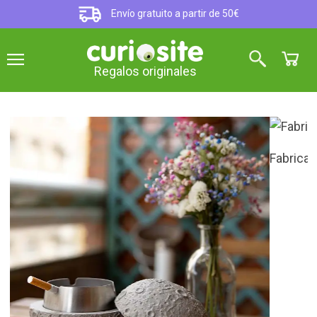
Envío gratuito a partir de 50€
Regalos originales
Fabricado en hormigón
Cenicero original con forma de
luna
5
sobre 5 (
4
opiniones
)