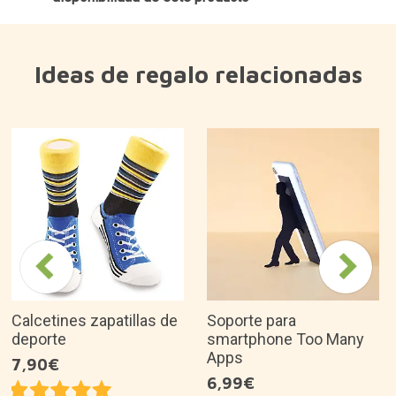
Apps
7,90€
6,99€
¿Por qué nos gusta?
Diseño original y decorativo.
Fabricado en hormigón, es muy resistente.
Muy fácil de limpiar gracias a su bandeja interior
extraíble.
Es una buena idea de regalo para...