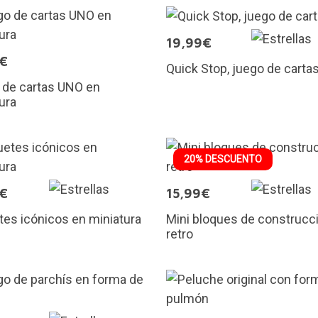
19,99€
5€
Quick Stop, juego de carta
 de cartas UNO en
ura
20% DESCUENTO
5€
15,99€
es icónicos en miniatura
Mini bloques de construcc
retro