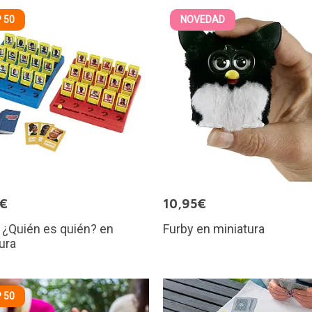
 50
NOVEDAD
5€
10,95€
 ¿Quién es quién? en
Furby en miniatura
ura
 50