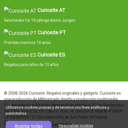
Curiosite AT
Geschenke für 10-jährige kleine Jungen
Curiosite PT
Prendas meninos 10 anos
Curiosite ES
Regalos para niños de 10 años
© 2008-2026 Curiosite. Regalos originales y gadgets. Curiosite es
una producción de Milimetrado diseño y producción multimedia
S.L.. Inscrita en el Registro Mercantil de Madrid el 07 de Septiembre
Utilizamos cookies propias y de terceros con fines analíticos y
del 2006. Tomo:23.137. Libro:0. Folio:10. Seccion:8. Hoja:M-414659
publicitarios.
CIF:B84800341 C/ Corredera Alta de San Pablo 28 Madrid
Aceptar todas
Personalizar cookies