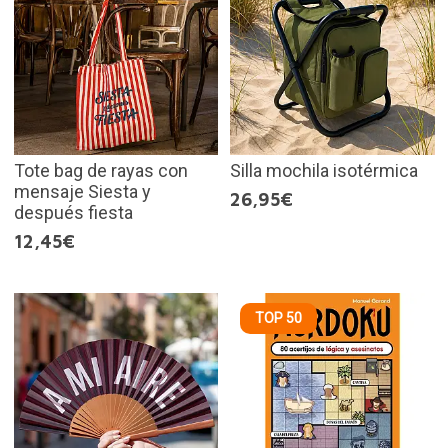
Tote bag de rayas con
Silla mochila isotérmica
mensaje Siesta y
26,95€
después fiesta
12,45€
TOP 50