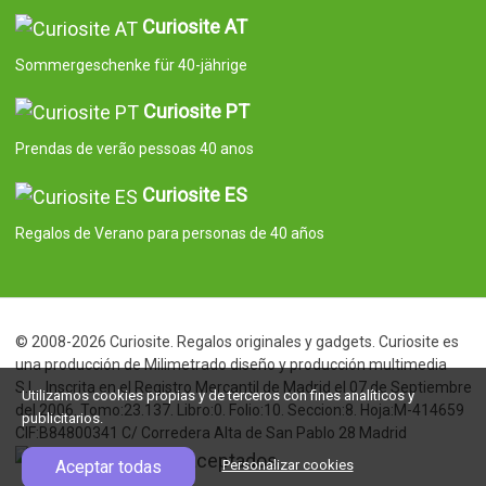
Curiosite AT
Sommergeschenke für 40-jährige
Curiosite PT
Prendas de verão pessoas 40 anos
Curiosite ES
Regalos de Verano para personas de 40 años
© 2008-2026 Curiosite. Regalos originales y gadgets. Curiosite es
una producción de Milimetrado diseño y producción multimedia
S.L.. Inscrita en el Registro Mercantil de Madrid el 07 de Septiembre
Utilizamos cookies propias y de terceros con fines analíticos y
del 2006. Tomo:23.137. Libro:0. Folio:10. Seccion:8. Hoja:M-414659
publicitarios.
CIF:B84800341 C/ Corredera Alta de San Pablo 28 Madrid
Aceptar todas
Personalizar cookies