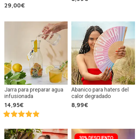
29,00€
Jarra para preparar agua
Abanico para haters del
infusionada
calor degradado
14,95€
8,99€
30% DESCUENTO