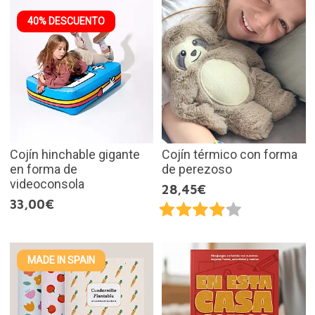
40% DESCUENTO
Cojín hinchable gigante
Cojín térmico con forma
en forma de
de perezoso
videoconsola
28,45€
33,00€
MADE IN SPAIN