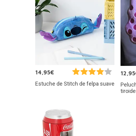
14,95€
12,95
Estuche de Stitch de felpa suave
Peluch
tiroid