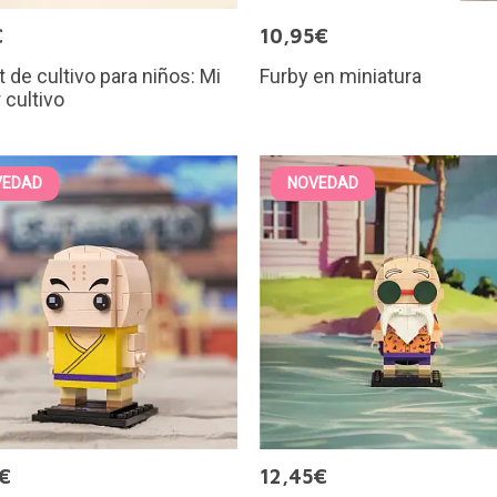
€
10,95€
it de cultivo para niños: Mi
Furby en miniatura
 cultivo
VEDAD
NOVEDAD
€
12,45€