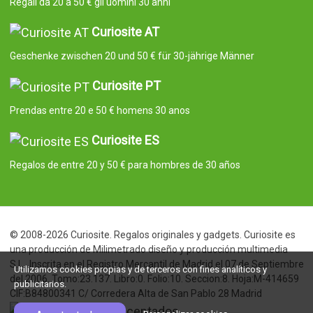
Regali da 20 a 50 € gli uomini 30 anni
Curiosite AT
Geschenke zwischen 20 und 50 € für 30-jährige Männer
Curiosite PT
Prendas entre 20 e 50 € homens 30 anos
Curiosite ES
Regalos de entre 20 y 50 € para hombres de 30 años
© 2008-2026 Curiosite. Regalos originales y gadgets. Curiosite es
una producción de Milimetrado diseño y producción multimedia
S.L.. Inscrita en el Registro Mercantil de Madrid el 07 de Septiembre
Utilizamos cookies propias y de terceros con fines analíticos y
del 2006. Tomo:23.137. Libro:0. Folio:10. Seccion:8. Hoja:M-414659
publicitarios.
CIF:B84800341 C/ Corredera Alta de San Pablo 28 Madrid