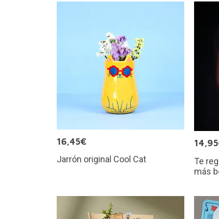
16,45€
14,9
Jarrón original Cool Cat
Te reg
más b