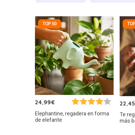
TOP 50
TOP
24,99€
22,4
Elephantine, regadera en forma
Te reg
de elefante
más b