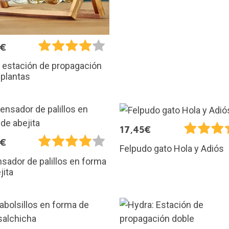
5€
 estación de propagación
 plantas
17,45€
0€
Felpudo gato Hola y Adiós
sador de palillos en forma
jita