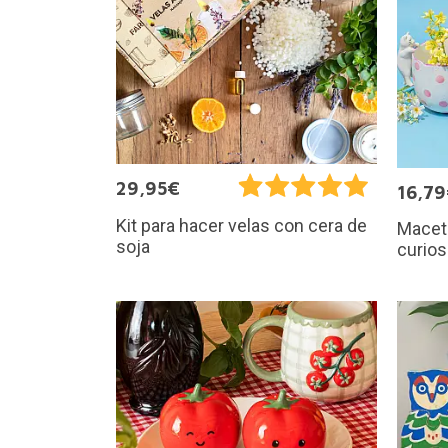
29,95€
16,7
Kit para hacer velas con cera de
Maceta
soja
curio