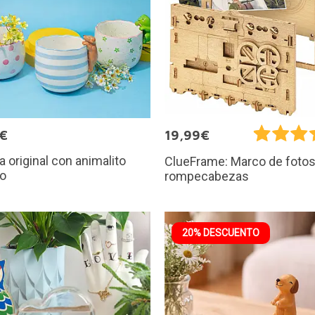
9€
19,99€
 original con animalito
ClueFrame: Marco de foto
so
rompecabezas
20% DESCUENTO