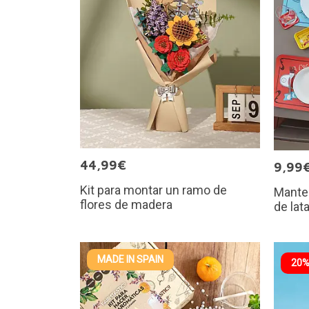
44,99€
9,99
Kit para montar un ramo de
Mantel
flores de madera
de lat
MADE IN SPAIN
20%