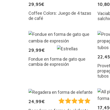
29,95€
10,8
Coffee Colors: Juego de 4 tazas
Vaciab
de café
salchi
29,99€
22,4
Fondue en forma de gato que
cambia de expresión
Provet
propag
tubos
24,99€
17,45