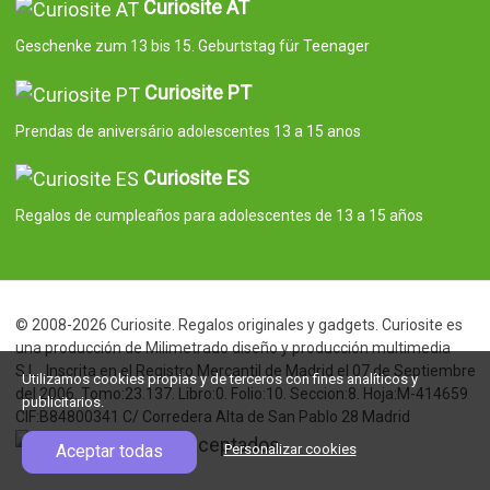
Curiosite AT
Geschenke zum 13 bis 15. Geburtstag für Teenager
Curiosite PT
Prendas de aniversário adolescentes 13 a 15 anos
Curiosite ES
Regalos de cumpleaños para adolescentes de 13 a 15 años
© 2008-2026 Curiosite. Regalos originales y gadgets. Curiosite es
una producción de Milimetrado diseño y producción multimedia
S.L.. Inscrita en el Registro Mercantil de Madrid el 07 de Septiembre
Utilizamos cookies propias y de terceros con fines analíticos y
del 2006. Tomo:23.137. Libro:0. Folio:10. Seccion:8. Hoja:M-414659
publicitarios.
CIF:B84800341 C/ Corredera Alta de San Pablo 28 Madrid
Aceptar todas
Personalizar cookies