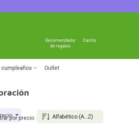
Recomendador
Carrito
de regalos
e cumpleaños
Outlet
coración
recio
Alfabético (A...Z)