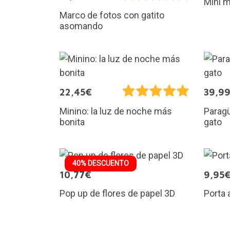
Mini m
Marco de fotos con gatito
asomando
22,45€
39,9
Minino: la luz de noche más
Paragü
bonita
gato
40% DESCUENTO
10,77€
9,95
Pop up de flores de papel 3D
Porta 