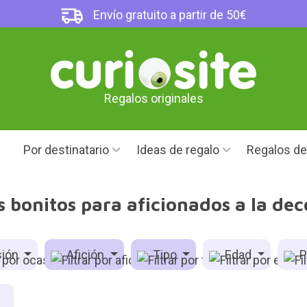
Envío gratuito a partir de 50€
Regalos originales
Por destinatario
Ideas de regalo
Regalos d
 bonitos para aficionados a la de
ión
Afición
Tipo
Edad
P