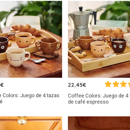
5€
22,45€
 Colors: Juego de 4 tazas
Coffee Colors: Juego de 4
fé
de café espresso