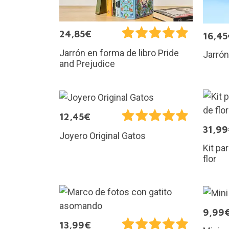
24,85€
16,45
Jarrón en forma de libro Pride
Jarrón
and Prejudice
12,45€
31,9
Joyero Original Gatos
Kit pa
flor
9,99
13,99€