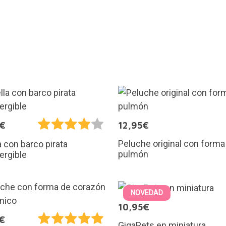
5€
12,95€
Peluche original con forma
a con barco pirata
pulmón
ergible
NOVEDAD
10,95€
€
GigaPets en miniatura