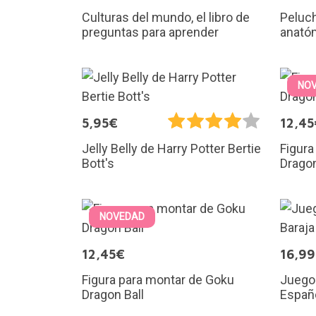
Culturas del mundo, el libro de
Peluc
preguntas para aprender
anató
NO
5,95€
12,45
Figura
Jelly Belly de Harry Potter Bertie
Dragon
Bott's
NOVEDAD
12,45€
16,9
Figura para montar de Goku
Juego 
Dragon Ball
Españ