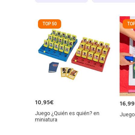
TOP 50
TOP
10,95€
16,9
Juego ¿Quién es quién? en
Juego 
miniatura