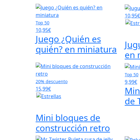
10,95€
Top 50
10,95€
Juego ¿Quién es
Jug
quién? en miniatura
en 
Top 50
9,99€
20% descuento
Min
15,99€
de 
Mini bloques de
construcción retro