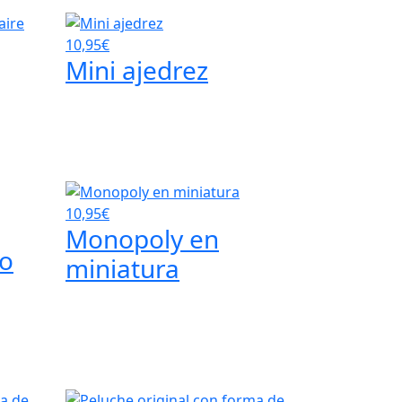
10,95€
Mini ajedrez
10,95€
Monopoly en
go
miniatura