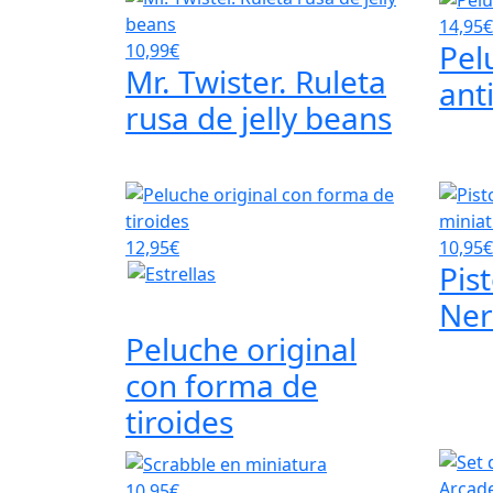
14,95€
Pel
10,99€
Mr. Twister. Ruleta
ant
rusa de jelly beans
12,95€
10,95€
Pis
Ner
Peluche original
con forma de
tiroides
10,95€