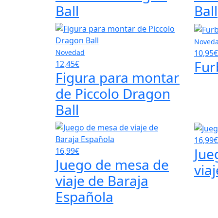
Ball
Ball
Noved
10,95€
Novedad
Fur
12,45€
Figura para montar
de Piccolo Dragon
Ball
16,99€
Jue
16,99€
Juego de mesa de
via
viaje de Baraja
Española