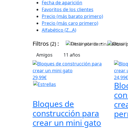
Fecha de aparición
Favoritos de los clientes
Precio (más barato primero)
Precio (más caro primero)
Alfabético (Z...A)
Filtros
:
(2)
Destinatario
Ocasi
Amigos
11 años
29,99€
24,99€
Blo
con
Bloques de
cre
construcción para
per
crear un mini gato