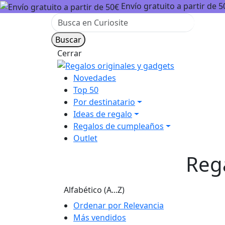
Envío gratuito a partir de 5
Cerrar
Novedades
Top 50
Por destinatario
Ideas de regalo
Regalos de cumpleaños
Outlet
Reg
Alfabético (A...Z)
Ordenar por Relevancia
Más vendidos