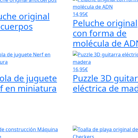
uche original
14,95€
Peluche original
icuerpos
con forma de
molécula de AD
16,95€
tola de juguete
Puzzle 3D guita
f en miniatura
eléctrica de ma