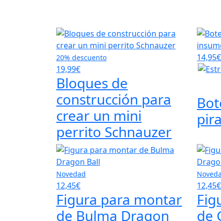
14,95€
20% descuento
19,99€
Bloques de
construcción para
Bot
crear un mini
pir
perrito Schnauzer
Novedad
Noved
12,45€
12,45€
Figura para montar
Fig
de Bulma Dragon
de 