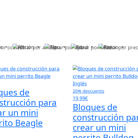
ón
Afición
Tipo
Edad
Precio
ques de
20% descuento
19,99€
strucción para
Bloques de
ar un mini
construcción pa
rito Beagle
crear un mini
perrito Bulldog