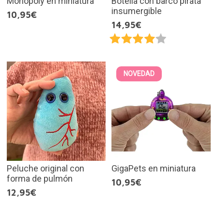
Monopoly en miniatura
Botella con barco pirata
insumergible
10,95€
14,95€
NOVEDAD
Peluche original con
GigaPets en miniatura
forma de pulmón
10,95€
12,95€