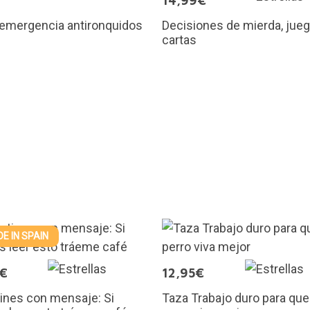
€
14,99€
 emergencia antironquidos
Decisiones de mierda, jue
cartas
E IN SPAIN
5€
12,95€
ines con mensaje: Si
Taza Trabajo duro para que