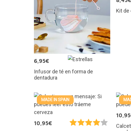
8,45
Kit de
6,95€
Infusor de té en forma de
dentadura
MADE IN SPAIN
MAD
10,9
10,95€
Calcet