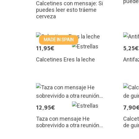
puedes
Calcetines con mensaje: Si
puedes leer esto tráeme
cerveza
MADE IN SPAIN
11,95€
5,25€
Calcetines Eres la leche
Antifa
12,95€
7,90
Taza con mensaje He
Calcet
sobrevivido a otra reunión...
de guir