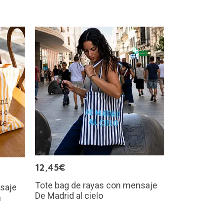
12,45€
Tote bag de rayas con mensaje
saje
De Madrid al cielo
n