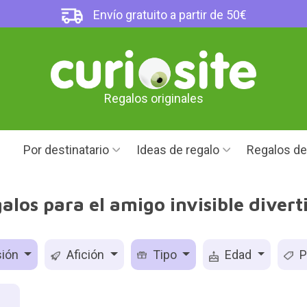
Envío gratuito a partir de 50€
Regalos originales
Por destinatario
Ideas de regalo
Regalos d
alos para el amigo invisible divert
ión
Afición
Tipo
Edad
P