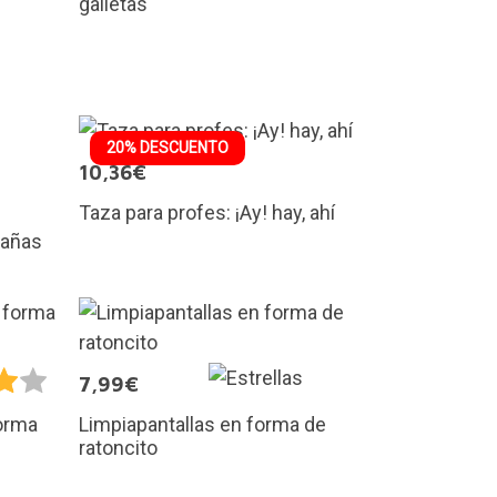
galletas
20% DESCUENTO
10,36€
Taza para profes: ¡Ay! hay, ahí
rañas
7,99€
Limpiapantallas en forma de
orma
ratoncito