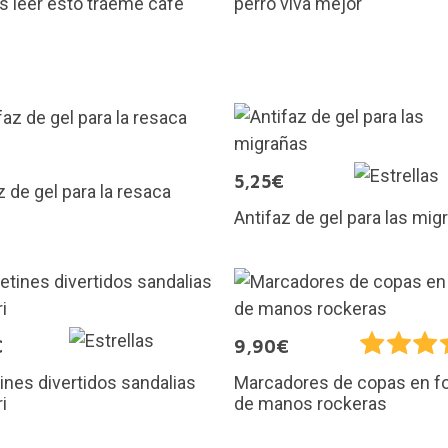
 leer esto tráeme café
perro viva mejor
5,25€
z de gel para la resaca
Antifaz de gel para las mig
€
9,90€
ines divertidos sandalias
Marcadores de copas en f
i
de manos rockeras